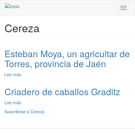
Pasar
Toggl
al
naviga
contenido
principal
Cereza
Esteban Moya, un agricultar de
Torres, provincia de Jaén
Lee más
sobre
Esteban
Moya,
Criadero de caballos Graditz
un
agricultar
Lee más
sobre
de
Criadero
Torres,
Suscribirse a Cereza
de
provincia
caballos
de
Graditz
Jaén